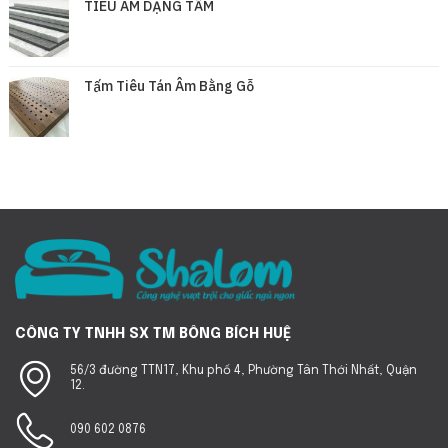
TIÊU ÂM DẠNG TẤM
Tấm Tiêu Tán Âm Bằng Gỗ
CÔNG TY TNHH SX TM BÔNG BÍCH HUỆ
56/3 đường TTN17, Khu phố 4, Phường Tân Thới Nhất, Quận
12.
090 602 0876