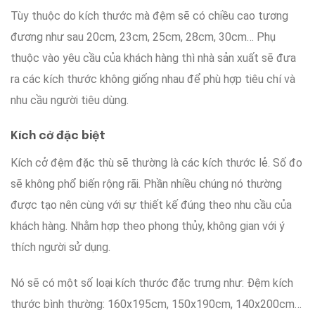
Tùy thuộc
do
kích thước
mà đệm
sẽ có
chiều cao
tương
đương
như sau
20cm, 23cm, 25cm, 28cm, 30cm…
Phụ
thuộc vào
yêu cầu
của khách hàng
thì
nhà sản xuất sẽ
đưa
ra
các
kích thước
không giống nhau
để
phù hợp
tiêu chí
và
nhu cầu
người tiêu dùng
.
Kích cở
đặc biệt
Kích cở
đệm
đặc thù
sẽ thường là
các
kích thước
lẻ. Số đo
sẽ không
phổ biến rộng rãi
.
Phần nhiều
chúng nó
thường
được
tạo nên
cùng với
sự thiết kế
đúng theo
nhu cầu
của
khách hàng
.
Nhằm hợp theo
phong thủy, không gian
với
ý
thích
người sử dụng
.
Nó sẽ
có một số
loại kích thước
đặc trưng
như
: Đệm
kích
thước
bình thường
: 160x195cm, 150x190cm, 140x200cm…