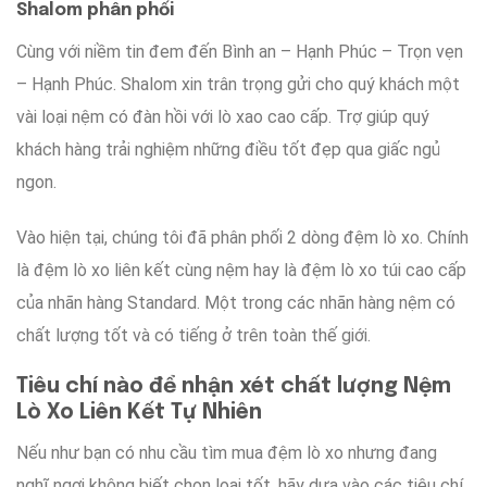
Shalom phân phối
Cùng với
niềm tin
đem đến
Bình an – Hạnh Phúc – Trọn vẹn
– Hạnh Phúc. Shalom
xin trân trọng
gửi cho
quý khách
một
vài
loại nệm
có đàn hồi
với lò xao
cao cấp
.
Trợ giúp
quý
khách hàng
trải nghiệm
những điều
tốt đẹp
qua
giấc ngủ
ngon
.
Vào hiện tại
, chúng tôi
đã
phân phối
2 dòng
đệm lò xo.
Chính
là
đệm lò xo liên kết
cùng
nệm
hay là
đệm lò xo túi cao cấp
của nhãn hàng
Standard. Một trong
các
nhãn hàng
nệm
có
chất lượng tốt
và
có tiếng
ở trên
toàn thế giới
.
Tiêu chí nào để
nhận xét
chất lượng Nệm
Lò Xo Liên Kết Tự Nhiên
Nếu như
bạn
có nhu cầu
tìm mua
đệm lò xo
nhưng đang
nghĩ ngợi
không biết
chọn
loại
tốt
,
hãy
dựa vào
các
tiêu chí