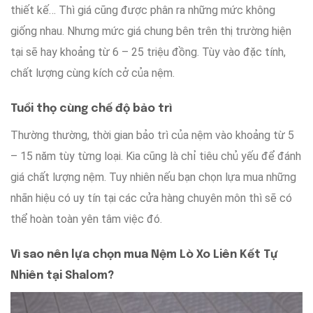
thiết kế… Thì
giá
cũng được
phân ra
những mức
không
giống nhau
.
Nhưng
mức giá
chung
bên trên thị trường
hiện
tại
sẽ hay
khoảng
từ 6 – 25 triệu đồng.
Tùy vào
đặc tính
,
chất lượng
cùng
kích cở
của nệm
.
Tuổi thọ
cùng
chế độ
bảo trì
Thường thường
,
thời gian
bảo trì
của nệm
vào khoảng từ
5
– 15 năm
tùy từng loại
.
Kia
cũng là
chỉ tiêu
chủ yếu
để
đánh
giá
chất lượng
nệm
.
Tuy nhiên
nếu bạn
chọn lựa mua
những
nhãn hiệu
có uy tín
tại
các
cửa hàng
chuyên môn
thì sẽ có
thể
hoàn toàn
yên tâm
việc đó
.
Vì sao
nên
lựa chọn
mua Nệm Lò Xo Liên Kết Tự
Nhiên
tại
Shalom?