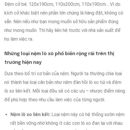
Đệm
cở
bé
: 120x190cm, 110x200cm, 110x190cm…
Vì do
kích cở
khác biệt
nên
phần lớn
chúng là
hàng đặt
, không có
sẵn.
Nên nếu như
bạn
mong muốn
sở hữu
sản phẩm
đúng
như
mong muốn
. Thì hãy
liên hệ
trước với nhà sản xuất để
họ
làm việc ra
.
Những loại
nệm lò xò
phổ biến rộng rãi
trên
thị
trường
hiện nay
Dựa theo
bố trí
cơ bản
của nệm. Người ta
thường
chia loại
nó
thành
hai loại
căn bản
như
nệm đàn hồi lò xo túi
và
đệm
lò xo liên kết.
Mỗi loại
đều sẽ
có
các
ưu – nhược điểm
riêng
để
phù hợp
theo
nhu cầu
làm việc
của
từng người
.
Nệm lò xo liên kết:
Loại nệm này
có
hệ thống
sườn
nệm
rất bền vững
nhờ
không ít
các con
lò xo
đan lại
với nhau