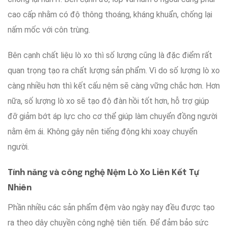
cao cấp
nhằm
có độ
thông thoáng
,
kháng khuẩn
,
chống lại
nấm mốc
với
côn trùng.
Bên cạnh
chất liệu lò xo thì số lượng
cũng là
đặc điểm
rất
quan trọng
tạo ra
chất lượng
sản phẩm
.
Vì do
số lượng lò xo
càng nhiều hơn
thì
kết cấu
nệm sẽ càng
vững chắc hơn
.
Hơn
nữa
, số lượng lò xo
sẽ tạo
độ đàn hồi
tốt hơn
,
hỗ trợ giúp
đỡ
giảm bớt
áp lực
cho cơ thể
giúp làm
chuyển đồng
người
nằm
êm ái
. Không
gây nên
tiếng động
khi xoay chuyển
người
.
Tính năng và công nghệ Nệm Lò Xo Liên Kết Tự
Nhiên
Phần nhiều
các sản phẩm
đệm
vào ngày nay
đều được
tạo
ra
theo
dây chuyền công nghệ
tiên tiến
.
Để
đảm bảo
sức