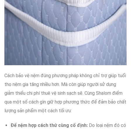
Cách bảo vệ
nệm
đúng
phương pháp
không
chỉ trợ giúp
tuổi
thọ
nệm
gia tăng nhiều hơn
.
Mà
còn
giúp
người sử dụng
giảm thiểu
chi phí
thuê
vệ sinh sạch sẽ
.
Cùng
Shalom
điểm
qua
một số cách
gìn giữ
hợp
phương thức
để
đảm bảo
chất
lượng sản phẩm
một cách
tối ưu
:
Để nệm
hợp
cách thứ
cùng
cố định
:
Do
loại nệm
đó
có