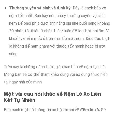
Thường xuyên vệ sinh
và
định kỳ
:
Đây là
cách
bảo vệ
nệm
tốt nhất
. Bạn
hãy nên
chú ý
thường xuyên vệ sinh
nệm
.
Để phơi
phía dưới
ánh nắng
dịu nhẹ
buổi sáng
khoảng
20 phút,
tối thiểu ít nhất
1 lần/tuần
để
loại bớt
hơi ẩm. Vi
khuẩn
và
nấm mốc
ở bên trên bề mặt
nệm.
Điều đặc biệt
là
không
để nệm
chạm
với
thuốc tẩy mạnh
hoặc
bị ướt
sũng
.
Trên này
là
những
cách thức
giúp
bạn
bảo vệ
nệm
tại nhà
.
Mong bạn
sẽ có thể
tham khảo
cùng với
áp dụng thực hiện
tại ngay
nhà
của
mình
.
Một vài
câu hỏi khác về Nệm Lò Xo Liên
Kết Tự Nhiên
Bên cạnh
một số
thông tin
sơ bộ
khi nói về
đệm lò xò.
Sẽ