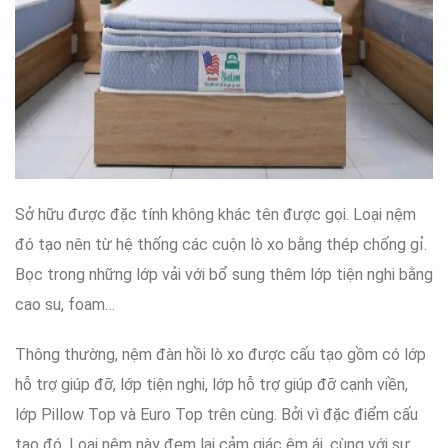
Sở hữu được
đặc tính
không khác
tên được gọi
.
Loại nệm
đó
tạo nên
từ hệ thống
các
cuộn lò xo
bằng thép
chống gỉ
.
Bọc trong
những lớp vải
với
bổ sung thêm
lớp tiện nghi
bằng
cao su, foam…
Thông thường
, nệm đàn hồi lò xo
được cấu tạo
gồm có
lớp
hỗ trợ giúp đỡ
, lớp tiện nghi, lớp
hỗ trợ giúp đỡ
cạnh viền,
lớp Pillow Top và Euro Top
trên cùng
.
Bởi vì
đặc điểm cấu
tạo
đó
.
Loại nệm
này
đem lại
cảm giác
êm ái
,
cùng với sự