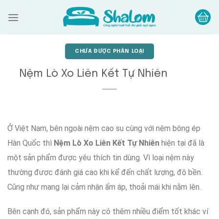
Skip
to
content
CHƯA ĐƯỢC PHÂN LOẠI
Nệm Lò Xo Liên Kết Tự Nhiên
Ở
Việt Nam
,
bên ngoài
nệm cao su
cùng với
nệm bông ép
Hàn Quốc
thì
Nệm Lò Xo Liên Kết Tự Nhiên
hiện tại đã là
một sản phẩm
được
yêu thích
tin dùng
.
Vì loại
nệm này
thường được
đánh giá cao
khi kể đến
chất lượng,
độ bền
.
Cũng như
mang lại
cảm nhận
ấm áp
,
thoải mái
khi nằm lên
.
Bên cạnh đó
,
sản phẩm này
có thêm
nhiều
điểm tốt khác
ví