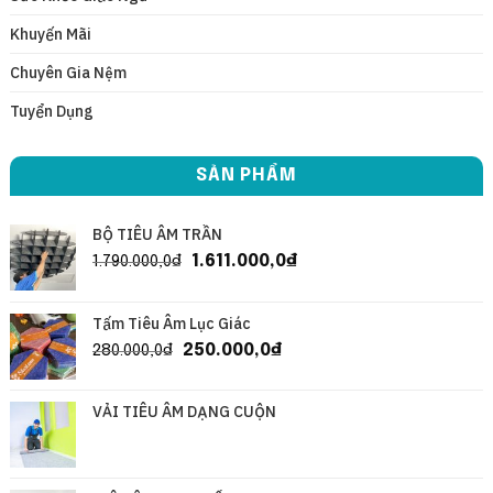
Khuyến Mãi
Chuyên Gia Nệm
Tuyển Dụng
SẢN PHẨM
BỘ TIÊU ÂM TRẦN
1.611.000,0
₫
1.790.000,0
₫
Tấm Tiêu Âm Lục Giác
250.000,0
₫
280.000,0
₫
VẢI TIÊU ÂM DẠNG CUỘN