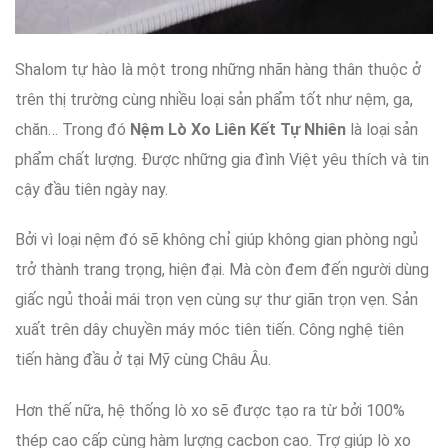
Shalom
tự hào
là một trong
những
nhãn hàng
thân thuộc
ở
trên thị trường
cùng
nhiều
loại
sản phẩm
tốt
như
nệm, ga,
chăn…
Trong đó
Nệm Lò Xo Liên Kết Tự Nhiên
là
loại
sản
phẩm chất lượng.
Được
những gia đình
Việt
yêu thích
và
tin
cậy
đầu tiên
ngày nay
.
Bởi vì
loại nệm
đó
sẽ không chỉ
giúp
không gian
phòng ngủ
trở thành
trang trọng
, hiện đại.
Mà còn
đem đến
người dùng
giấc ngủ
thoải mái
trọn vẹn
cùng sự
thư giãn
trọn vẹn
.
Sản
xuất
trên
dây chuyền máy móc
tiên tiến
. Công nghệ
tiên
tiến
hàng đầu
ở tại Mỹ
cùng Châu Âu
.
Hơn thế nữa
, hệ thống lò xo
sẽ được
tạo ra
từ bởi
100%
thép
cao cấp
cùng
hàm lượng
cacbon
cao
.
Trợ giúp
lò xo