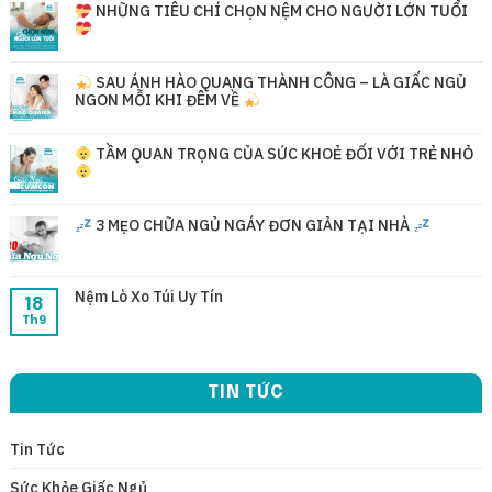
NHỮNG TIÊU CHÍ CHỌN NỆM CHO NGƯỜI LỚN TUỔI
SAU ÁNH HÀO QUANG THÀNH CÔNG – LÀ GIẤC NGỦ
NGON MỖI KHI ĐÊM VỀ
TẦM QUAN TRỌNG CỦA SỨC KHOẺ ĐỐI VỚI TRẺ NHỎ
3 MẸO CHỮA NGỦ NGÁY ĐƠN GIẢN TẠI NHÀ
Nệm Lò Xo Túi Uy Tín
18
Th9
TIN TỨC
Tin Tức
Sức Khỏe Giấc Ngủ