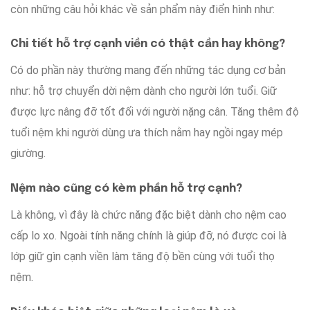
còn
những
câu hỏi khác
về
sản phẩm
này
điển hình
như
:
Chi tiết
hỗ trợ
cạnh viền có
thật
cần
hay không
?
Có
do
phần này
thường
mang đến
những
tác dụng
cơ bản
như
:
hỗ trợ
chuyển dời
nệm
dành cho
người
lớn tuổi
.
Giữ
được
lực
nâng đỡ
tốt
đối với
người nặng cân
.
Tăng thêm
độ
tuổi
nệm
khi
người dùng
ưa thích
nằm
hay
ngồi
ngay
mép
giường.
Nệm nào
cũng có
kèm phần
hỗ trợ
cạnh?
Là không
,
vì
đây là
chức năng
đặc biệt
dành cho
nệm cao
cấp lo xo.
Ngoài
tính năng
chính
là
giúp đỡ
, nó
được
coi là
lớp
giữ gìn
cạnh viền
làm
tăng
độ bền
cùng với
tuổi thọ
nệm.