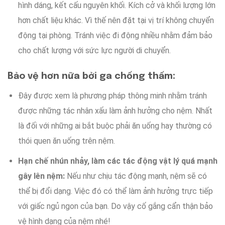
hình dáng
,
kết cấu
nguyên khối.
Kích cở
và
khối lượng
lớn
hơn
chất liệu khác
.
Vì thế
nên đặt
tại
vị trí
không chuyển
động
tại phòng
.
Tránh việc đi động
nhiều
nhằm
đảm bảo
cho chất lượng
với
sức lực
người di chuyển
.
Bảo vệ
hơn nữa
bởi
ga chống thấm:
Đây
được xem
là
phương pháp
thông minh
nhằm
tránh
được
những
tác nhân
xấu
làm ảnh hưởng
cho nệm
. Nhất
là
đối với những ai
bắt buộc phải
ăn uống
hay
thường có
thói quen ăn uống
trên nệm
.
Hạn chế
nhún nhảy
,
làm các tác động
vật lý
quá mạnh
gây lên nệm
:
Nếu như
chịu
tác động
mạnh
, nệm sẽ
có
thể bị
đổi dạng
.
Việc đó
có thể
làm ảnh hưởng
trực tiếp
với
giấc ngủ ngon
của bạn.
Do vậy
cố gắng
cẩn thận
bảo
vệ
hình dạng
của nệm nhé!