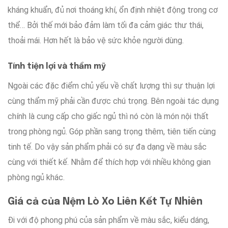
kháng khuẩn
,
đủ
nơi thoáng khí
,
ổn định
nhiệt động trong
cơ
thể…
Bởi thế
mới
bảo đảm
làm tối đa
cảm giác
thư thái
,
thoải mái.
Hơn hết
là
bảo vệ
sức khỏe
người dùng
.
Tính
tiện lợi
và
thẩm mỹ
Ngoài
các
đặc điểm
chủ yếu
về chất lượng thì
sự
thuận lợi
cùng
thẩm mỹ
phải cần được
chú trọng
.
Bên ngoài
tác dụng
chính
là
cung cấp cho
giấc ngủ
thì
nó còn là
món
nội thất
trong phòng ngủ
.
Góp phần
sang trọng thêm
,
tiên tiến
cùng
tinh tế.
Do vậy
sản phẩm
phải có
sự đa dạng
về
màu sắc
cùng với
thiết kế.
Nhằm để
thích hợp
với
nhiều
không gian
phòng ngủ
khác
.
Giá cả
của Nệm Lò Xo Liên Kết Tự Nhiên
Đi
với
độ phong phú
của sản phẩm về
màu sắc
,
kiểu dáng
,