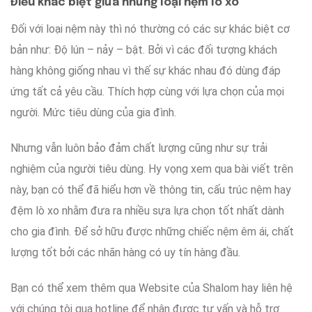
Điều khác biệt
giữa
những loại
nệm lò xò
Đối với
loại
nệm này
thì nó thường có
các
sự khác biệt
cơ
bản
như
: Độ lún – nảy – bật.
Bởi vì
các đối tượng
khách
hàng
không giống nhau
vì thế
sự
khác nhau
đó
dùng
đáp
ứng
tất cả
yêu cầu
.
Thích hợp
cùng với
lựa chọn
của
mọi
người
.
Mức tiêu dùng
của gia đình.
Nhưng
vẫn luôn
bảo đảm
chất lượng
cũng như
sự trải
nghiệm
của
người tiêu dùng
.
Hy vọng
xem qua
bài viết trên
này
, bạn
có thể đã
hiểu hơn
về thông tin,
cấu trúc
nệm hay
đệm lò xo
nhằm
đưa ra
nhiều
sựa lựa chọn
tốt nhất
dành
cho
gia đình.
Để
sở hữu được
những chiếc
nệm êm ái, chất
lượng
tốt
bởi
các
nhãn hàng
có uy tín
hàng đầu.
Bạn có thể
xem thêm
qua
Website của Shalom
hay
liên hệ
với chúng tôi
qua
hotline để
nhận được
tư vấn
và
hỗ trợ