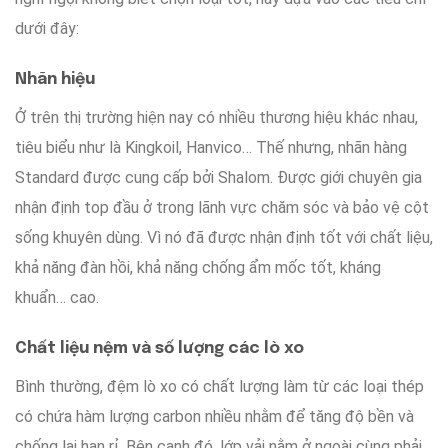
dưới đây
:
Nhãn hiệu
Ở trên thị trường
hiện nay
có nhiều
thương hiệu
khác nhau
,
tiêu biểu
như là
Kingkoil, Hanvico…
Thế nhưng
,
nhãn hàng
Standard
được
cung cấp
bởi
Shalom.
Được
giới chuyên gia
nhận định
top đầu
ở trong
lãnh vực
chăm sóc
và
bảo vệ
cột
sống
khuyên dùng
.
Vì nó
đã được
nhận định
tốt
với
chất liệu,
khả năng đàn hồi
, khả năng
chống
ẩm mốc tốt
,
kháng
khuẩn
… cao.
Chất liệu nệm và số lượng các lò xo
Bình thường
, đệm lò xo
có chất lượng
làm từ
các loại thép
có chứa
hàm lượng
carbon
nhiều
nhằm để
tăng độ bền
và
chống lại
han rỉ.
Bên cạnh đó
, lớp vải
nằm ở ngoài cùng
phải