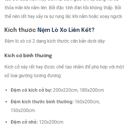
thỏa mãn
khi nằm lên
.
Bởi
đặc tính
đàn hồi
không thấp
.
Bởi
thế nên
rất hay
xảy ra
sự
rung lắc
khi nằm
hoặc
xoay người.
Kích thước
Nệm Lò Xo Liên Kết
?
Đệm lò xò
có 2
dạng
kích thước
căn bản
dưới dây
:
Kích cở
bình thường
Kích cở
này
rất hay
được
chế tạo
nhằm để phù hợp
với
một
số loại
giường
tương đương
:
Đệm
có kích cở
bự
:
200x220cm, 180x200cm.
Đệm
kích thước
bình thường
:
160x200cm,
150x200cm.
Đệm
cở
nhỏ
:
120x200cm.