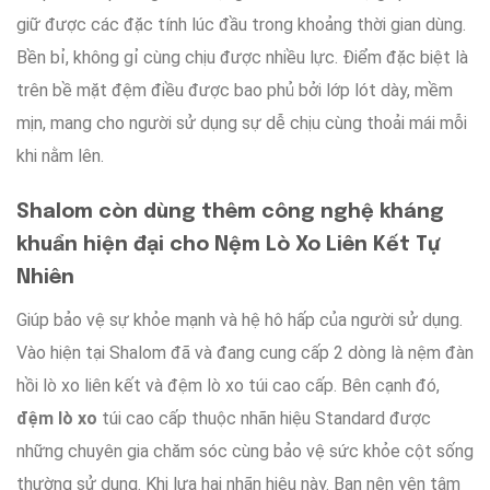
giữ được các
đặc tính
lúc đầu
trong
khoảng thời gian
dùng
.
Bền bỉ
, không gỉ
cùng
chịu được
nhiều lực
.
Điểm đặc biệt là
trên bề mặt
đệm
điều được
bao phủ
bởi
lớp lót dày,
mềm
mịn
,
mang cho
người sử dụng
sự
dễ chịu
cùng
thoải mái
mỗi
khi
nằm lên
.
Shalom còn
dùng thêm
công nghệ kháng
khuẩn
hiện đại
cho Nệm Lò Xo Liên Kết Tự
Nhiên
Giúp
bảo vệ
sự khỏe mạnh
và
hệ hô hấp
của người sử dụng
.
Vào hiện tại
Shalom
đã và đang
cung cấp
2 dòng
là
nệm đàn
hồi lò xo liên kết
và
đệm lò xo túi cao cấp.
Bên cạnh đó
,
đệm lò xo
túi cao cấp
thuộc
nhãn hiệu
Standard
được
những
chuyên gia chăm sóc
cùng
bảo vệ sức khỏe cột sống
thường sử dụng
. Khi
lựa
hai
nhãn hiệu
này
.
Bạn nên
yên tâm