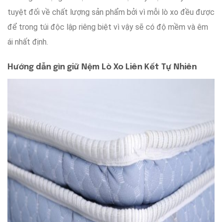
tuyệt đối
về
chất lượng sản phẩm
bởi vì
mỗi
lò xo
đều được
để trong
túi độc lập
riêng biệt
vì vậy sẽ
có
độ mềm
và
êm
ái
nhất định.
Hướng dẫn
gìn giữ
Nệm Lò Xo Liên Kết Tự Nhiên