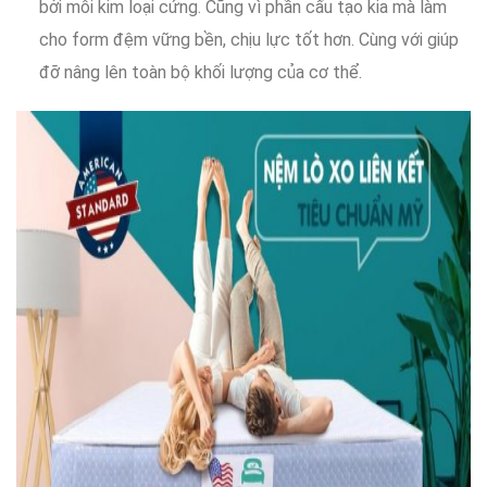
bởi
mỗi
kim loại cứng.
Cũng vì
phần
cấu tạo kia
mà làm
cho
form đệm
vững bền
,
chịu lực
tốt hơn
.
Cùng với
giúp
đỡ nâng lên
toàn bộ
khối lượng
của cơ thể.