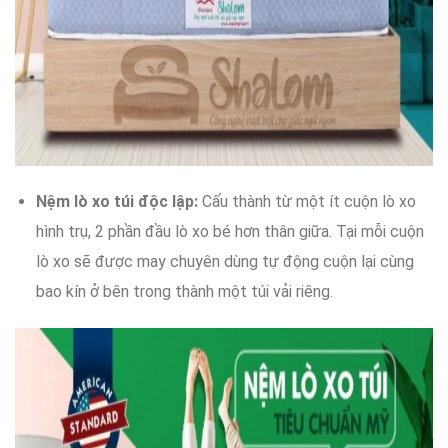
Nệm lò xo túi độc lập:
Cấu thành
từ một ít
cuộn lò xo
hình trụ,
2 phần đầu
lò xo
bé hơn
thân giữa
.
Tại
mỗi
cuộn
lò xo
sẽ được may
chuyên dùng
tự động
cuộn lại
cùng
bao kín
ở bên trong
thành một túi vải riêng.