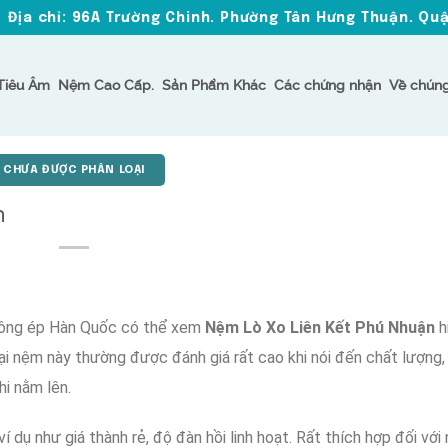
Địa chỉ: 96A Trường Chinh. Phường Tân Hưng Thuận. Qu
Tiêu Âm
Nệm Cao Cấp.
Sản Phẩm Khác
Các chứng nhận
Về chúng
CHƯA ĐƯỢC PHÂN LOẠI
n
ông ép Hàn Quốc
có thể xem
Nệm Lò Xo Liên Kết Phú Nhuận
h
ại
nệm này
thường được
đánh giá rất cao
khi nói đến
chất lượng
hi nằm lên
.
ví dụ như
giá thành rẻ
,
độ đàn hồi linh hoạt
.
Rất thích hợp
đối với