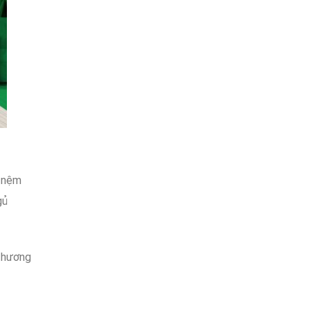
i nệm
gủ
thương