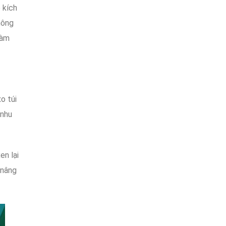
 kích
hông
làm
o túi
nhu
en lại
 nâng