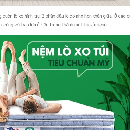
g
cuộn lò xo hình trụ,
2 phần đầu
lò xo
nhỏ hơn
thân giữa
.
Ở
các
c
ại
cùng với
bao kín
ở bên trong
thành một túi vải riêng.