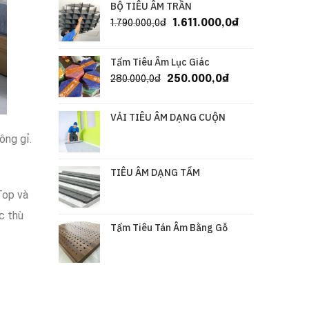
BỘ TIÊU ÂM TRẦN
1.611.000,0
₫
1.790.000,0
₫
Tấm Tiêu Âm Lục Giác
250.000,0
₫
280.000,0
₫
VẢI TIÊU ÂM DẠNG CUỘN
ông gỉ
.
TIÊU ÂM DẠNG TẤM
Top và
c thù
Tấm Tiêu Tán Âm Bằng Gỗ