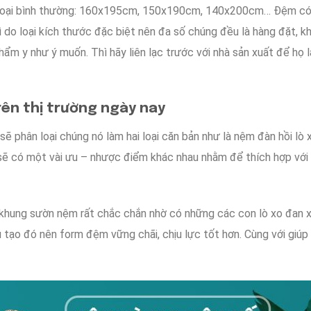
loại
bình thường
: 160x195cm, 150x190cm, 140x200cm… Đệm
có
ì do
loại kích thước
đặc biệt
nên
đa số
chúng đều là
hàng đặt
, k
phẩm
y như
ý muốn
. Thì hãy
liên lạc
trước với nhà sản xuất để họ
rên
thị trường
ngày nay
 sẽ
phân loại
chúng nó
làm
hai loại
căn bản
như là
nệm đàn hồi lò x
sẽ
có
một vài
ưu – nhược điểm
khác nhau
nhằm để
thích hợp
với
khung sườn
nệm
rất chắc chắn
nhờ có
những
các con
lò xo
đan x
 tạo đó
nên
form đệm
vững chãi
,
chịu lực
tốt hơn
.
Cùng với
giúp