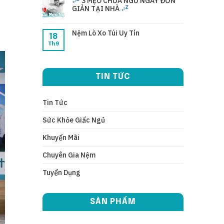
3 MẸO CHỮA NGỦ NGÁY ĐƠN
GIẢN TẠI NHÀ
Nệm Lò Xo Túi Uy Tín
18
Th9
TIN TỨC
Tin Tức
Sức Khỏe Giấc Ngủ
Khuyến Mãi
Chuyên Gia Nệm
Tuyển Dụng
SẢN PHẨM