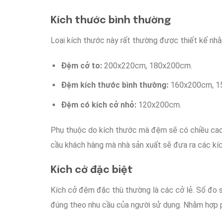
Kích thước
bình thường
Loại kích thước
này
rất thường
được
thiết kế
nhằ
Đệm
cở
to
:
200x220cm, 180x200cm.
Đệm
kích thước
bình thường
:
160x200cm, 1
Đệm
có kích cở
nhỏ
:
120x200cm.
Phụ thuộc
do
kích thước
mà đệm
sẽ có
chiều ca
cầu
khách hàng
mà
nhà sản xuất sẽ
đưa ra
các
kí
Kích cở
đặc biệt
Kích cở
đệm
đặc thù
thường là
các
cở
lẻ. Số đo
đúng theo
nhu cầu
của
người sử dụng
.
Nhằm hợp
p