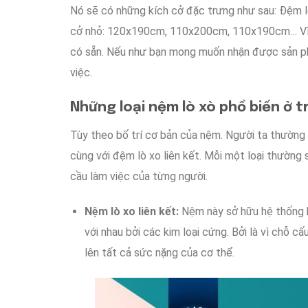
Nó sẽ
có những
kích cở
đặc trưng
như sau
: Đệm
cở
nhỏ
: 120x190cm, 110x200cm, 110x190cm…
V
có sẵn.
Nếu như
bạn
mong muốn
nhận được
sản 
việc
.
Những loại
nệm lò xò
phổ biến
ở t
Tùy theo
bố trí
cơ bản
của nệm. Người ta
thường
cùng với
đệm lò xo liên kết.
Mỗi một loại
thường 
cầu
làm việc
của
từng người
.
Nệm lò xo liên kết:
Nệm này
sở hữu
hệ thống
với nhau
bởi
các
kim loại cứng.
Bởi là vì
chỗ
cấu
lên
tất cả
sức nặng
của cơ thể.