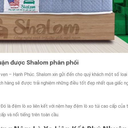
huận
được
Shalom phân phối
 vẹn – Hạnh Phúc. Shalom
xin
gửi đến cho
quý khách
một số
loạ
ch hàng
sẽ được trải nghiệm
những điều
tốt đẹp nhất
qua
giấc n
.
Đó là
đệm lò xo liên kết
với
nệm
hay
đệm lò xo túi cao cấp
của 
cấp
và
nổi tiếng
trên
toàn cầu
.