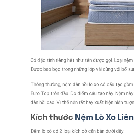
Có
đặc tính riêng
hệt như
tên được gọi
.
Loại nệm
Được bao bọc trong
những lớp vải
cùng với
bổ su
Thông thường
, nệm đàn hồi lò xo
có cấu tạo
gồm
Euro Top
trên đầu
.
Do
điểm cấu tạo
này
.
Nệm
này
đàn hồi
cao
.
Vì thế nên
rất hay
xuất hiện
hiện tượ
Kích thước
Nệm Lò Xo Liên
Đệm lò xò
có 2
loại
kích cở
căn bản
dưới dây
: