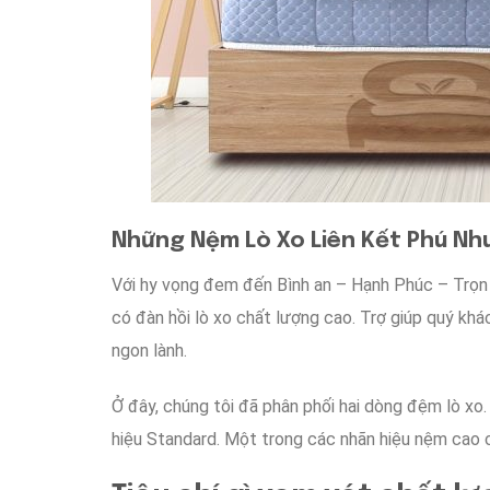
Những
Nệm Lò Xo Liên Kết Phú N
Với
hy vọng
đem đến
Bình an – Hạnh Phúc – Trọn
có đàn hồi
lò xo
chất lượng cao
.
Trợ giúp
quý khá
ngon lành
.
Ở đây
, chúng tôi
đã
phân phối
hai dòng
đệm lò xo
hiệu
Standard. Một trong
các
nhãn hiệu
nệm
cao 