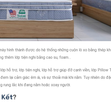
này
hình thành được
do hệ thống
những
cuộn lò xo
bằng thép
kh
ng thêm
lớp tiện nghi
bằng
cao su, foam…
lớp
hỗ trợ
, lớp tiện nghi, lớp
hỗ trợ giúp đỡ
cạnh viền, lớp Pillow 
đem lại
cảm giác
êm ái
,
và sự
thoải mái
khi nằm
.
Tuy nhiên do
đặ
ng
rung lắc
khi đang nằm
hoặc
xoay người.
 Kết
?