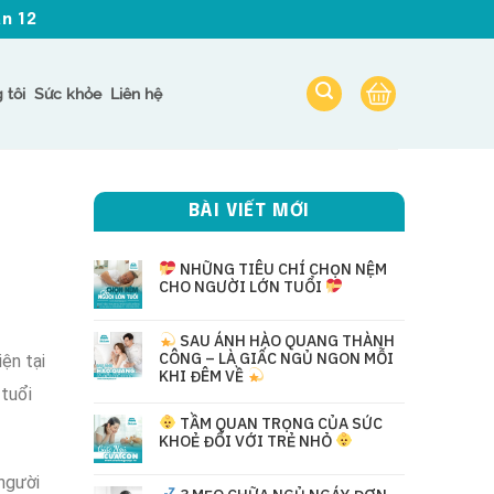
ận 12
 tôi
Sức khỏe
Liên hệ
BÀI VIẾT MỚI
NHỮNG TIÊU CHÍ CHỌN NỆM
CHO NGƯỜI LỚN TUỔI
SAU ÁNH HÀO QUANG THÀNH
CÔNG – LÀ GIẤC NGỦ NGON MỖI
iện tại
KHI ĐÊM VỀ
,
tuổi
TẦM QUAN TRỌNG CỦA SỨC
KHOẺ ĐỐI VỚI TRẺ NHỎ
người