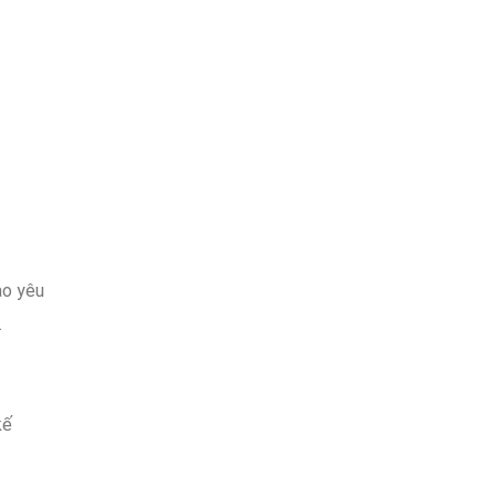
ào
yêu
.
kế