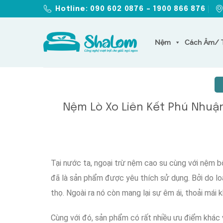
Skip
Hotline: 090 602 0876 – 1900 866 876
to
content
Nệm
Cách Âm/ 
Nệm Lò Xo Liên Kết Phú Nhuậ
Tại
nước ta
,
ngoại trừ
nệm cao su
cùng với
nệm b
đã là
sản phẩm
được
yêu thích
sử dụng
.
Bởi do lo
thọ
.
Ngoài ra nó còn
mang lại
sự
êm ái
,
thoải mái
k
Cùng với đó
,
sản phẩm
có
rất nhiều
ưu điểm khác