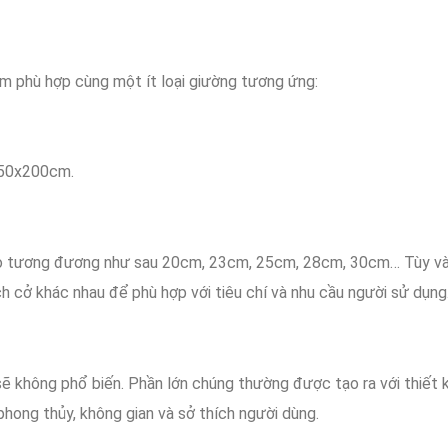
m phù hợp
cùng
một ít loại
giường
tương ứng
:
50x200cm.
o
tương đương
như sau
20cm, 23cm, 25cm, 28cm, 30cm…
Tùy v
ch cở
khác nhau
để
phù hợp với
tiêu chí
và
nhu cầu
người sử dụng
sẽ không
phổ biến
.
Phần lớn
chúng
thường
được
tạo ra
với
thiết 
hong thủy, không gian
và
sở thích
người dùng
.