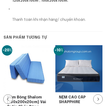
120x200x10cm ; 100x200x10cm.
Thanh toán khi nhận hàng/ chuyển khoản.
SẢN PHẨM TƯƠNG TỰ
-20%
-10%
Nệm Bông Shalom
NỆM CAO CẤP
(180x200x20cm) Vải
SHAPPHIRE