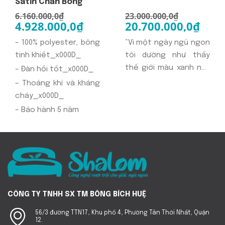
Satin Chần Bông
6.160.000,0
₫
23.000.000,0
₫
4.928.000,0
₫
20.700.000,0
₫
– 100% polyester, bông
“Vì một ngày ngủ ngon
tinh khiết_x000D_
tôi dường như thấy
thế giới màu xanh này
– Đàn hồi tốt_x000D_
thật đẹp” Một ngày
– Thoáng khí và kháng
vui tươi- khi chính bản
cháy_x000D_
là một vẻ đẹp tô điểm
– Bảo hành 5 năm
cuộc sống này như
viên ngọc Sapphire
vậy, lấp lánh ánh sáng
xanh tuyệt duyệt của
mình, sự thư thái, yên
bình từ chính con
người…
CÔNG TY TNHH SX TM BÔNG BÍCH HUỆ
56/3 đường TTN17, Khu phố 4, Phường Tân Thới Nhất, Quận
12.