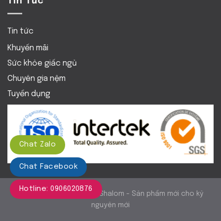
Tin Tức
Tin tức
Khuyến mãi
Sức khỏe giấc ngủ
Chuyên gia nệm
Tuyển dụng
Chat Zalo
Chat Facebook
Hotline: 0906020876
Copy right
2019. NỆM Shalom - Sản phẩm mới cho kỷ
nguyên mới