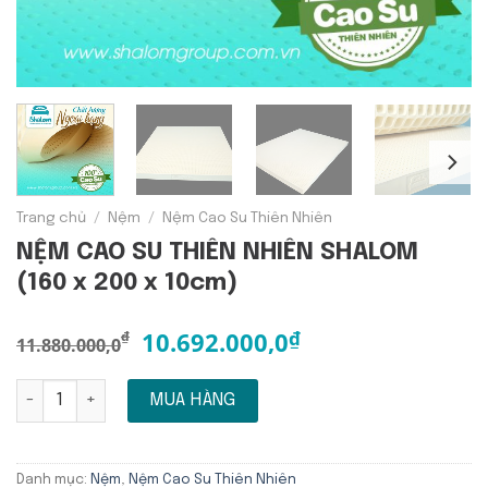
Trang chủ
/
Nệm
/
Nệm Cao Su Thiên Nhiên
NỆM CAO SU THIÊN NHIÊN SHALOM
(160 x 200 x 10cm)
10.692.000,0
₫
₫
11.880.000,0
NỆM CAO SU THIÊN NHIÊN SHALOM (160 x 200 x 10cm) số l
MUA HÀNG
Danh mục:
Nệm
,
Nệm Cao Su Thiên Nhiên