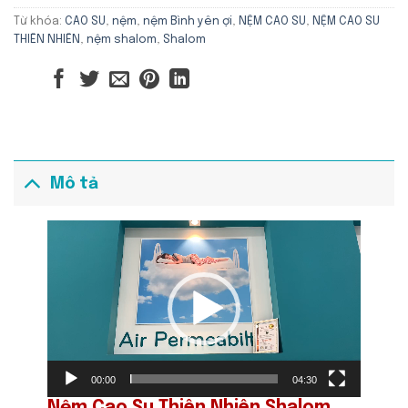
Từ khóa:
CAO SU
,
nệm
,
nệm Bình yên ợi
,
NỆM CAO SU
,
NỆM CAO SU
THIÊN NHIÊN
,
nệm shalom
,
Shalom
Mô tả
Trình
chơi
Video
00:00
04:30