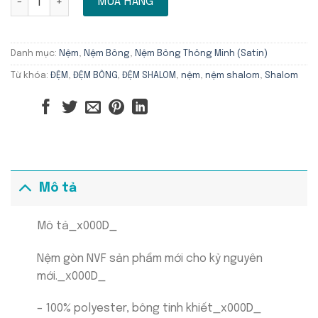
MUA HÀNG
Danh mục:
Nệm
,
Nệm Bông
,
Nệm Bông Thông Minh (Satin)
Từ khóa:
ĐỆM
,
ĐỆM BÔNG
,
ĐỆM SHALOM
,
nệm
,
nệm shalom
,
Shalom
Mô tả
Mô tả_x000D_
Nệm gòn NVF sản phẩm mới cho kỷ nguyên
mới._x000D_
– 100% polyester, bông tinh khiết_x000D_