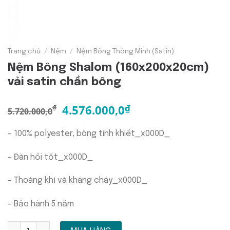
Trang chủ
/
Nệm
/
Nệm Bông Thông Minh (Satin)
Nệm Bông Shalom (160x200x20cm)
vải satin chần bông
4.576.000,0
₫
₫
5.720.000,0
– 100% polyester, bông tinh khiết_x000D_
– Đàn hồi tốt_x000D_
– Thoáng khí và kháng cháy_x000D_
– Bảo hành 5 năm
Nệm Bông Shalom (160x200x20cm) vải satin chần bông s