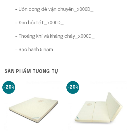
– Uốn cong dễ vận chuyển_x000D_
– Đàn hồi tốt_x000D_
– Thoáng khí và kháng cháy_x000D_
– Bảo hành 5 năm
SẢN PHẨM TƯƠNG TỰ
-20%
-20%